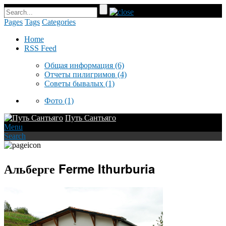
Pages
Tags
Categories
Home
RSS Feed
Общая информация
(6)
Отчеты пилигримов
(4)
Советы бывалых
(1)
Фото
(1)
Путь Сантьяго
Menu
Search
Альберге Ferme Ithurburia