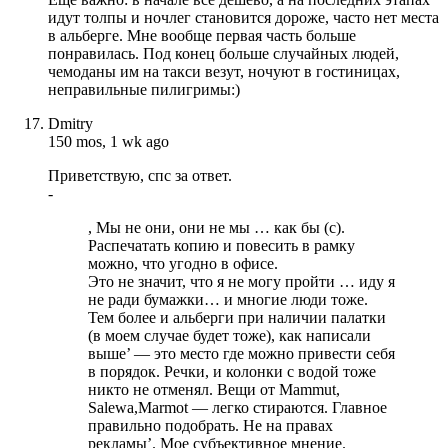
идут толпы и ночлег становится дороже, часто нет места
в альберге. Мне вообще первая часть больше
понравилась. Под конец больше случайных людей,
чемоданы им на такси везут, ночуют в гостиницах,
неправильные пилигримы:)
Dmitry
150 mos, 1 wk ago
Приветствую, спс за ответ.
-
, Мы не они, они не мы … как бы (с).
Распечатать копию и повесить в рамку
можно, что угодно в офисе.
Это не значит, что я не могу пройти … иду я
не ради бумажки… и многие люди тоже.
Тем более и альберги при наличии палатки
(в моем случае будет тоже), как написали
выше’ — это место где можно привести себя
в порядок. Речки, и колонки с водой тоже
никто не отменял. Вещи от Mammut,
Salewa,Marmot — легко стираются. Главное
правильно подобрать. Не на правах
рекламы’. Мое субъективное мнение.