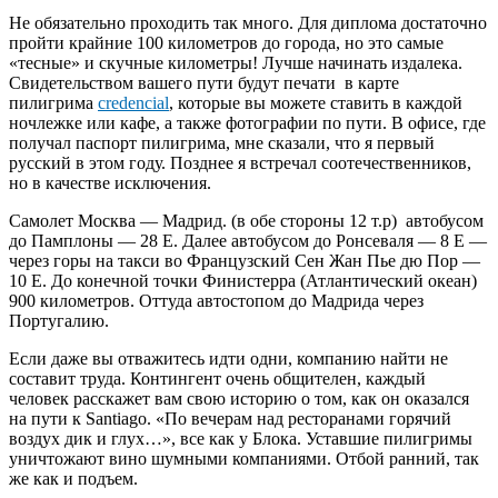
Не обязательно проходить так много. Для диплома достаточно
пройти крайние 100 километров до города, но это самые
«тесные» и скучные километры! Лучше начинать издалека.
Свидетельством вашего пути будут печати в карте
пилигрима
credencial
, которые вы можете ставить в каждой
ночлежке или кафе, а также фотографии по пути. В офисе, где
получал паспорт пилигрима, мне сказали, что я первый
русский в этом году. Позднее я встречал соотечественников,
но в качестве исключения.
Самолет Москва — Мадрид. (в обе стороны 12 т.р) автобусом
до Памплоны — 28 Е. Далее автобусом до Ронсеваля — 8 Е —
через горы на такси во Французский Сен Жан Пье дю Пор —
10 Е. До конечной точки Финистерра (Атлантический океан)
900 километров. Оттуда автостопом до Мадрида через
Португалию.
Если даже вы отважитесь идти одни, компанию найти не
составит труда. Контингент очень общителен, каждый
человек расскажет вам свою историю о том, как он оказался
на пути к Santiago. «По вечерам над ресторанами горячий
воздух дик и глух…», все как у Блока. Уставшие пилигримы
уничтожают вино шумными компаниями. Отбой ранний, так
же как и подъем.