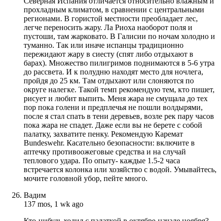
Северная Испания отличается относительно влажным и
прохладным климатом, в сравнении с центральными
регионами. В гористой местности преобладает лес,
легче переносить жару. Ла Риоха наоборот поля и
пустоши, там жарковато. В Галисии по ночам холодно и
туманно. Так или иначе испанцы традиционно
пережидают жару в сиесту (спят либо отдыхают в
барах). Множество пилигримов поднимаются в 5-6 утра
до рассвета. И к полудню находят место для ночлега,
пройдя до 25 км. Там отдыхают или слоняются по
округе налегке. Такой темп рекомендую тем, кто пишет,
рисует и любит выпить. Меня жара не смущала до тех
пор пока голени и предплечья не пошли волдырями,
после я стал спать в тени деревьев, возле рек пару часов
пока жара не спадет. Даже если вы не берете с собой
палатку, захватите пенку. Рекомендую Каремат
Bundeswehr. Касательно безопасности: включите в
аптечку противоожеговые средства и на случай
теплового удара. По опыту- каждые 1.5-2 часа
встречается колонка или хозяйство с водой. Умывайтесь,
мочите головной убор, пейте много.
Вадим
137 mos, 1 wk ago
Кто-нибудь ходил с палаткой в октябре-начале ноября?