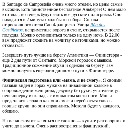
В Santiago de Campostella очень много отелей, но цены самые
высокие. Есть таинственное бесплатное Альберге! О нем мало
кто знал, но теперь будут знать все русские пилигримы. Оно
находится в 2 минутах ходьбы от собора. Справа
от роскошного отеля Сан Франциско. Улица
Rúa dos
Castiñeiros
, неприметные ворота в стене, открывается после
полудня. Можно остановиться только на одну ночь. В 22.00
вам предложат сходить на молитву с католиками, но можно
отказаться.
Завершать путь лучше на берегу Атлантики — Финистерра -
еще 2 дня пути от Сантьяго. Морской городок с маяком.
Традиционное сожжение обуви и одежды на берегу. Там
можно получить еще один диплом о пути к Финистерре.
Физическая подготовка или «мама, я не смогу».
Я своими
глазами видел в горах мужика на инвалидной коляске в
сопровождении женщины, девушку без руки, учительницу-
пенсионерку из канады с имплантом кости ноги. Мне и
представить сложно как они смогли перебраться сквозь
горные кручи, но они справились. Мозоли будут у каждого,
обещаю.
На испанском изъясняться не сложно — купите разговорник и
учите до вылета. Очень распространены французский,