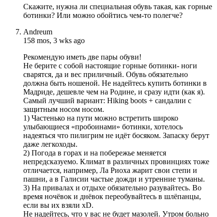
Скажите, нужна ли специальная обувь такая, как горные
ботинки? Или можно обойтись чем-то полегче?
Andreum
158 mos, 3 wks ago
Рекомендую иметь две пары обуви!
Не берите с собой настоящие горные ботинки- ноги
сварятся, да и вес приличный. Обувь обязательно
должна быть ношеной. Не надейтесь купить ботинки в
Мадриде, дешевле чем на Родине, и сразу идти (как я).
Самый лучший вариант: Hiking boots + сандалии с
защитным носом носом.
1) Частенько на пути можно встретить широко
улыбающиеся «пробоинами» ботинки, хотелось
надеяться что пилигрим не идёт босяком. Запаску берут
даже легкоходы.
2) Погода в горах и на побережье меняется
непредсказуемо. Климат в различных провинциях тоже
отличается, например, Ла Риоха жарит свои степи и
пашни, а в Галисии частые дожди и утренние туманы.
3) На привалах и отдыхе обязательно разувайтесь. Во
время ночёвок и днёвок переобувайтесь в шлёпанцы,
если вы их взяли хD.
Не надейтесь, что у вас не будет мазолей. Утром больно