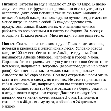
Питание
. Затраты на еду в неделю от 20 до 40 Евро. В июле-
августе лимоны и фрукты на протяжении всего пути растут
бесплатно, даже если испанцы так не считают. Колонки с
питьевой водой находятся повсюду, но лучше всегда иметь не
менее литра на брата с собой. В каждой деревне есть
продуктовая лавка. Важно знать, что испанцы ленятся
работать по воскресеньям и в сиесту по будням. За месяц я
отощал на 11 килограммов. Многие идут только ради этого.
Ночлег.
Спать в палатке рекомендую! Привал где захочешь,
ночёвки в крепостях и живописных лесах. Условно говоря
каждые 100 км есть бесплатные Альберге с душем. Они
называются Alberge Municipal, например в городе Najera.
Спрашивайте в церквях, зачастую у них есть свои бесплатные
ночлежки, например в Логроньо. (вероисповедание не играет
роли) Если нет палатки, то можно спать в «приютах»
Альберге по 3-5 евро за ночь. Сон под открытым небом очень
кстати не только в сиесту, но и ночью. Не стоит привязывать
себя к «этапам» Так, например, если вы сегодня захотите
пройти больше, то завтра будете отдыхать на берегу реки или
в лесу, а может в крупном городе. Даже те кто идут без
палатки могут найти ночлег каждые 3-6 км. Например я
готовился к 40-дневному пути, а обошёлся 24 дневным
маршем.