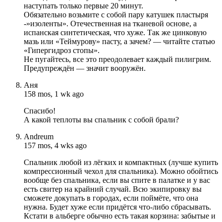
наступать только первые 20 минут.
Обязательно возьмите с собой пару катушек пластыря
-»изоленты». Отечественная на тканевой основе, а
испанская синтетическая, что хуже. Так же цинковую
мазь или «Теймурову» пасту, а зачем? — читайте статью
«Гипергидроз стопы».
Не пугайтесь, все это преодолевает каждый пилигрим.
Предупреждён — значит вооружён.
Аня
158 mos, 1 wk ago
Спасибо!
А какой теплоты вы спальник с собой брали?
Andreum
157 mos, 4 wks ago
Спальник любой из лёгких и компактных (лучше купить
компрессионный чехол для спальника). Можно обойтись
вообще без спальника, если вы спите в палатке и у вас
есть свитер на крайний случай. Всю экипировку вы
сможете докупать в городах, если поймёте, что она
нужна. Будет хуже если придётся что-либо сбрасывать.
Кстати в альберге обычно есть такая корзина: забытые и