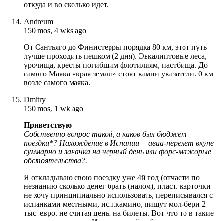
откуда и во сколько идет.
Andreum
150 mos, 4 wks ago
От Сантьяго до Финистерры порядка 80 км, этот путь
лучше проходить пешком (2 дня). Эвкалиптовые леса,
урочища, кресты погибшим флотилиям, пастбища. До
самого Маяка «края земли» стоят камни указатели. 0 км
возле самого маяка.
Dmitry
150 mos, 1 wk ago
Приветствую
Собственно вопрос такой, а каков был бюджет
поездки*? Нахождение в Испании + авиа-перелет вкупе
суммарно и заначка на черный день или форс-мажорые
обстоятельства?.
Я откладываю свою поездку уже 4й год (отчасти по
незнанию сколько денег брать (налом), пласт. карточки
не хочу принципиально использовать, переписывался с
испанками местными, исп.камино, пишут мол-бери 2
тыс. евро. не считая цены на билеты. Вот что то в такие