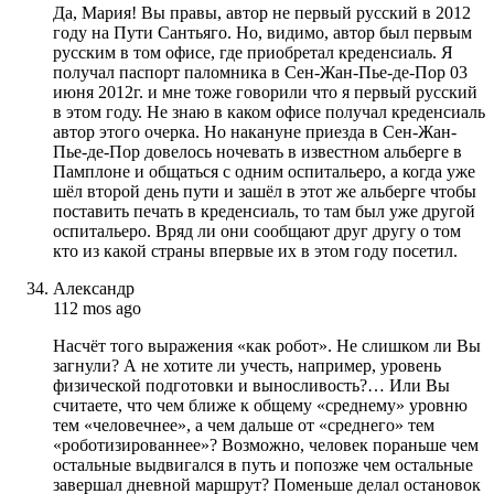
Да, Мария! Вы правы, автор не первый русский в 2012
году на Пути Сантьяго. Но, видимо, автор был первым
русским в том офисе, где приобретал креденсиаль. Я
получал паспорт паломника в Сен-Жан-Пье-де-Пор 03
июня 2012г. и мне тоже говорили что я первый русский
в этом году. Не знаю в каком офисе получал креденсиаль
автор этого очерка. Но накануне приезда в Сен-Жан-
Пье-де-Пор довелось ночевать в известном альберге в
Памплоне и общаться с одним оспитальеро, а когда уже
шёл второй день пути и зашёл в этот же альберге чтобы
поставить печать в креденсиаль, то там был уже другой
оспитальеро. Вряд ли они сообщают друг другу о том
кто из какой страны впервые их в этом году посетил.
Александр
112 mos ago
Насчёт того выражения «как робот». Не слишком ли Вы
загнули? А не хотите ли учесть, например, уровень
физической подготовки и выносливость?… Или Вы
считаете, что чем ближе к общему «среднему» уровню
тем «человечнее», а чем дальше от «среднего» тем
«роботизированнее»? Возможно, человек пораньше чем
остальные выдвигался в путь и попозже чем остальные
завершал дневной маршрут? Поменьше делал остановок