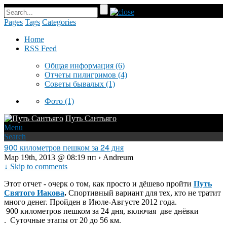
Pages
Tags
Categories
Home
RSS Feed
Общая информация
(6)
Отчеты пилигримов
(4)
Советы бывалых
(1)
Фото
(1)
Путь Сантьяго
Menu
Search
900 километров пешком за 24 дня
Мар 19th, 2013 @ 08:19 пп › Andreum
↓ Skip to comments
Этот отчет - очерк о том, как просто и дёшево пройти
Путь
Святого Иакова
.
Спортивный вариант для тех, кто не тратит
много денег. Пройден в Июле-Августе 2012 года.
900 километров пешком за 24 дня, включая две днёвки
. Суточные этапы от 20 до 56 км.