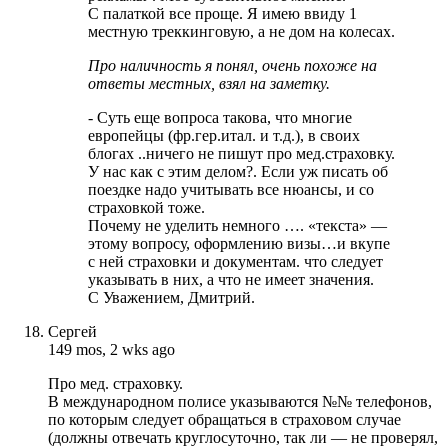
С палаткой все проще. Я имею ввиду 1
местную треккинговую, а не дом на колесах.
Про наличность я понял, очень похоже на
ответы местных, взял на заметку.
- Суть еще вопроса такова, что многие
европейцы (фр.гер.итал. и т.д.), в своих
блогах ..ничего не пишут про мед.страховку.
У нас как с этим делом?. Если уж писать об
поездке надо учитывать все нюансы, и со
страховкой тоже.
Почему не уделить немного …. «текста» —
этому вопросу, оформлению визы…и вкупе
с ней страховки и документам. что следует
указывать в них, а что не имеет значения.
С Уважением, Дмитрий.
Cергей
149 mos, 2 wks ago
Про мед. страховку.
В международном полисе указываются №№ телефонов,
по которым следует обращаться в страховом случае
(должны отвечать круглосуточно, так ли — не проверял,