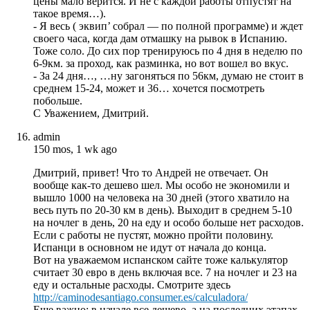
цены мало верится. И не с каждой работы отпустят на
такое время…).
- Я весь ( эквип’ собрал — по полной программе) и ждет
своего часа, когда дам отмашку на рывок в Испанию.
Тоже соло. До сих пор тренируюсь по 4 дня в неделю по
6-9км. за проход, как разминка, но вот вошел во вкус.
- За 24 дня…, …ну загоняться по 56км, думаю не стоит в
среднем 15-24, может и 36… хочется посмотреть
побольше.
С Уважением, Дмитрий.
admin
150 mos, 1 wk ago
Дмитрий, привет! Что то Андрей не отвечает. Он
вообще как-то дешево шел. Мы особо не экономили и
вышло 1000 на человека на 30 дней (этого хватило на
весь путь по 20-30 км в день). Выходит в среднем 5-10
на ночлег в день, 20 на еду и особо больше нет расходов.
Если с работы не пустят, можно пройти половину.
Испанци в основном не идут от начала до конца.
Вот на уважаемом испанском сайте тоже калькулятор
считает 30 евро в день включая все. 7 на ночлег и 23 на
еду и остальные расходы. Смотрите здесь
http://caminodesantiago.consumer.es/calculadora/
Еще важно: в начале все дешево, а на последних этапах