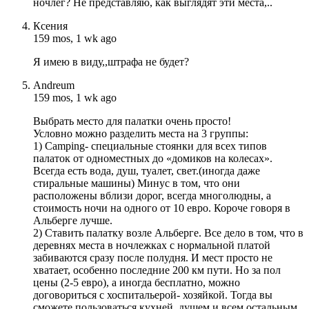
ночлег? Не представляю, как выглядят эти места,..
Ксения
159 mos, 1 wk ago
Я имею в виду,,штрафа не будет?
Andreum
159 mos, 1 wk ago
Выбрать место для палатки очень просто!
Условно можно разделить места на 3 группы:
1) Camping- специальные стоянки для всех типов
палаток от одноместных до «домиков на колесах».
Всегда есть вода, душ, туалет, свет.(иногда даже
стиральные машины) Минус в том, что они
расположены вблизи дорог, всегда многолюдны, а
стоимость ночи на одного от 10 евро. Короче говоря в
Альберге лучше.
2) Ставить палатку возле Альберге. Все дело в том, что в
деревнях места в ночлежках с нормальной платой
забиваются сразу после полудня. И мест просто не
хватает, особенно последние 200 км пути. Но за пол
цены (2-5 евро), а иногда бесплатно, можно
договориться с хоспитальерой- хозяйкой. Тогда вы
сможете пользоваться кухней, душем и всем остальным.