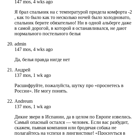
147 mos, 4 wks ago
Я брал спальник на с температурой придела комфорта -2
, как то было как то несколько ночей было холодновато,
спальник берите обязательно! Ни в одной альберге даже
в самой дорогой, в которой я останавливался, не дают
нормального постельного белья
admin
147 mos, 4 wks ago
Да, белья правда нигде нет
Андрей
137 mos, 1 wk ago
Расшифруйте, пожалуйста, шутку про «проснетесь в
России». Не могу понять.
Andreum
137 mos, 1 wk ago
Дикие звери в Испании, да в целом по Европе извелись.
Самый опасный остался — человек. Если вас разбудит,
скажем, пьяная компания или бродячая собака не
полагайтесь на успехи в лингвистике! «Проснуться в