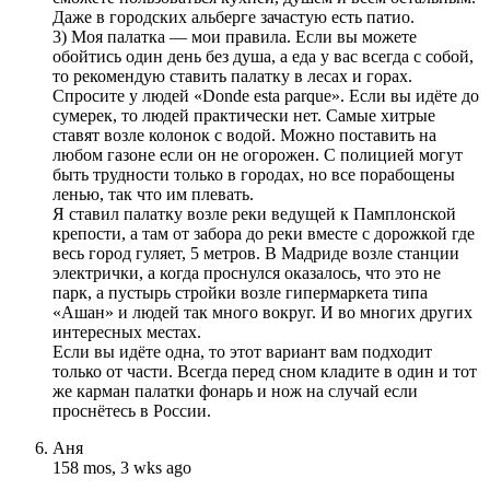
Даже в городских альберге зачастую есть патио.
3) Моя палатка — мои правила. Если вы можете
обойтись один день без душа, а еда у вас всегда с собой,
то рекомендую ставить палатку в лесах и горах.
Спросите у людей «Donde esta parque». Если вы идёте до
сумерек, то людей практически нет. Самые хитрые
ставят возле колонок с водой. Можно поставить на
любом газоне если он не огорожен. С полицией могут
быть трудности только в городах, но все порабощены
ленью, так что им плевать.
Я ставил палатку возле реки ведущей к Памплонской
крепости, а там от забора до реки вместе с дорожкой где
весь город гуляет, 5 метров. В Мадриде возле станции
электрички, а когда проснулся оказалось, что это не
парк, а пустырь стройки возле гипермаркета типа
«Ашан» и людей так много вокруг. И во многих других
интересных местах.
Если вы идёте одна, то этот вариант вам подходит
только от части. Всегда перед сном кладите в один и тот
же карман палатки фонарь и нож на случай если
проснётесь в России.
Аня
158 mos, 3 wks ago